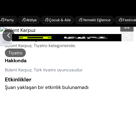
Party
Atölye
Çocuk & Aile
Yemekli Eğlence
Festiva
Bülent Karpuz Etkinlikleri
Bülent Karpuz, Tiyatro kategorisinde
.
Tiyatro
Hakkında
Bülent Karpuz, Türk tiyatro oyuncusudur
Etkinlikler
Şuan yaklaşan bir etkinlik bulunamadı