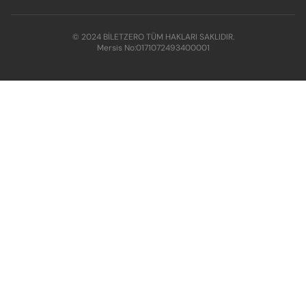
© 2024 BİLETZERO TÜM HAKLARI SAKLIDIR.
Mersis No:
0171072493400001