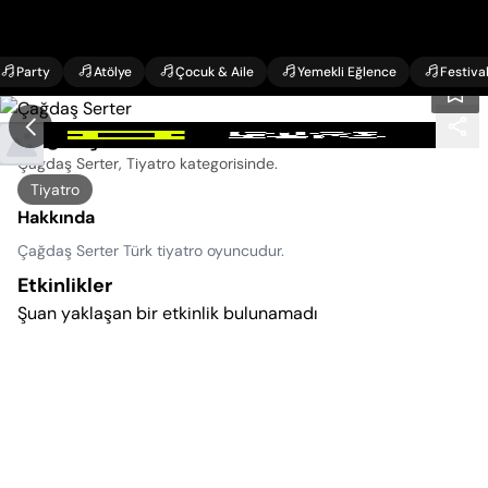
Party
Atölye
Çocuk & Aile
Yemekli Eğlence
Festiva
Çağdaş Serter Etkinlikleri
Çağdaş Serter, Tiyatro kategorisinde
.
Tiyatro
Hakkında
Çağdaş Serter Türk tiyatro oyuncudur.
Etkinlikler
Şuan yaklaşan bir etkinlik bulunamadı