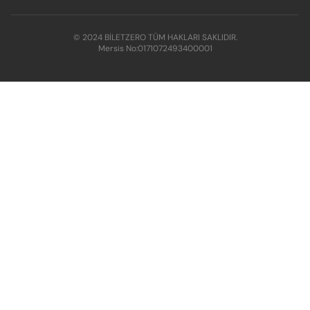
© 2024 BİLETZERO TÜM HAKLARI SAKLIDIR.
Mersis No:
0171072493400001