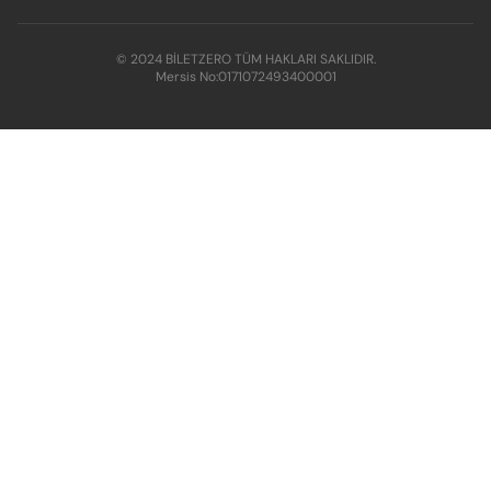
© 2024 BİLETZERO TÜM HAKLARI SAKLIDIR.
Mersis No:
0171072493400001