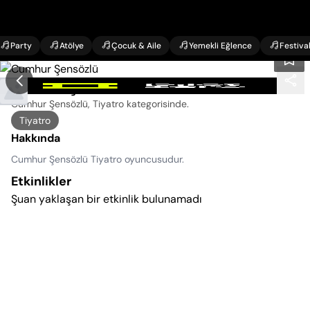
Party
Atölye
Çocuk & Aile
Yemekli Eğlence
Festiva
Cumhur Şensözlü Etkinlikleri
Cumhur Şensözlü, Tiyatro kategorisinde
.
Tiyatro
Hakkında
Cumhur Şensözlü Tiyatro oyuncusudur.
Etkinlikler
Şuan yaklaşan bir etkinlik bulunamadı