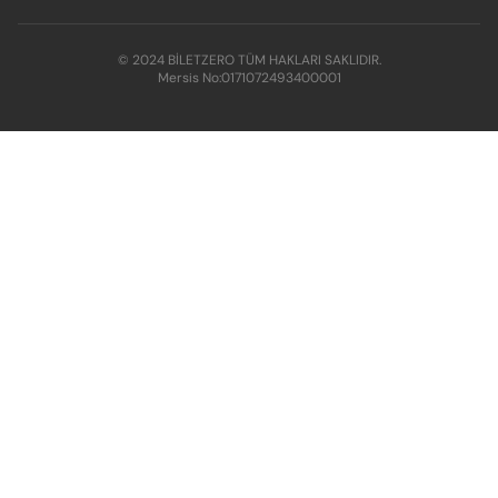
© 2024 BİLETZERO TÜM HAKLARI SAKLIDIR.
Mersis No:
0171072493400001