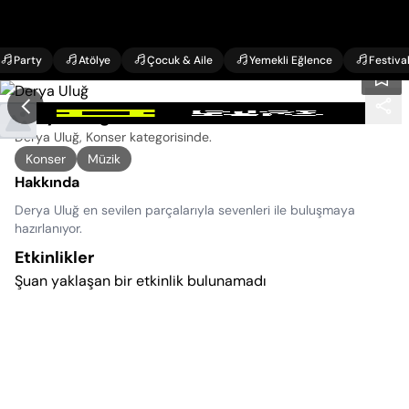
Party
Atölye
Çocuk & Aile
Yemekli Eğlence
Festiva
Derya Uluğ Konseri
Derya Uluğ, Konser kategorisinde
.
Konser
Müzik
Hakkında
Derya Uluğ en sevilen parçalarıyla sevenleri ile buluşmaya
hazırlanıyor.
Etkinlikler
Şuan yaklaşan bir etkinlik bulunamadı