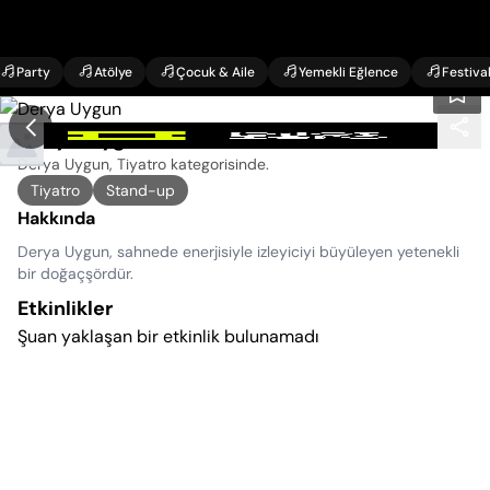
Party
Atölye
Çocuk & Aile
Yemekli Eğlence
Festiva
Derya Uygun Etkinlikleri
Derya Uygun, Tiyatro kategorisinde
.
Tiyatro
Stand-up
Hakkında
Derya Uygun, sahnede enerjisiyle izleyiciyi büyüleyen yetenekli
bir doğaçşördür.
Etkinlikler
Şuan yaklaşan bir etkinlik bulunamadı