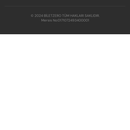
© 2024 BİLETZERO TÜM HAKLARI SAKLIDIR.
Mersis No:
0171072493400001