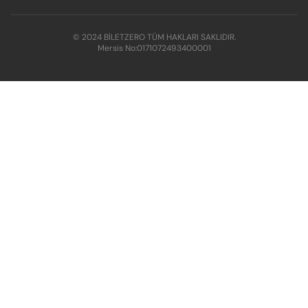
© 2024 BİLETZERO TÜM HAKLARI SAKLIDIR.
Mersis No:
0171072493400001