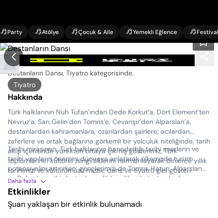
Party
Atölye
Çocuk & Aile
Yemekli Eğlence
Festiva
Destanların Dansı Etkinlikleri
Destanların Dansı, Tiyatro kategorisinde
.
Tiyatro
Hakkında
Türk halklarının Nuh Tufan’ından Dede Korkut’a, Dört Element’ten
Nevruz’a, Sarı Gelin’den Tomris’e, Cevanşir’den Alparslan’a,
destanlardan kahramanlara, ozanlardan şairlere, acılardan
zaferlere ve ortak bağlarına görkemli bir yolculuk niteliğinde, tarih
Tarihi mirasımızı, Türk halklarının barındırdığı tarihi eserlerin ve
akışı içerisinde yürekten ortaya çıkmış gösterimiz, Türk
tarihi yapıların önemini dünyaya anlatarak ülkemizde turizm
toplumlarının kültürel zenginliklerini harmanlayarak binlerce yıllık
potansiyelini artırırken; gençlerimizi de Tomris Hatun, Alparslan
tarihimizi ve kültürümüzü müzik, dans ve tiyatro gibi gösteri
ve Boğaçhan gibi destanların dilden dile günümüze kadar
sanatlarının en etkili metotlarıyla izleyiciyle buluşturuyor.
Daha fazla
gelmesini sağlayan efsanelerimizle tanıştırarak kültürümüzü yeni
Etkinlikler
nesle aktarmayı hedefliyor.
Şuan yaklaşan bir etkinlik bulunamadı