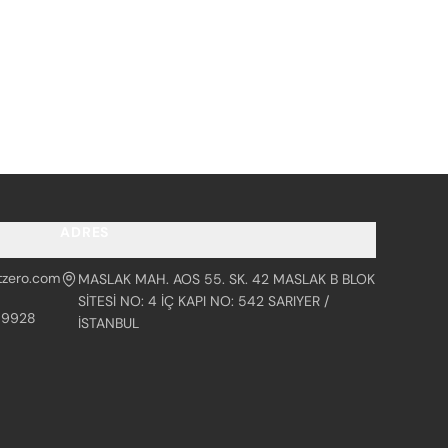
ADRES
tzero.com
MASLAK MAH. AOS 55. SK. 42 MASLAK B BLOK
SİTESİ NO: 4 İÇ KAPI NO: 542 SARIYER /
99928
İSTANBUL