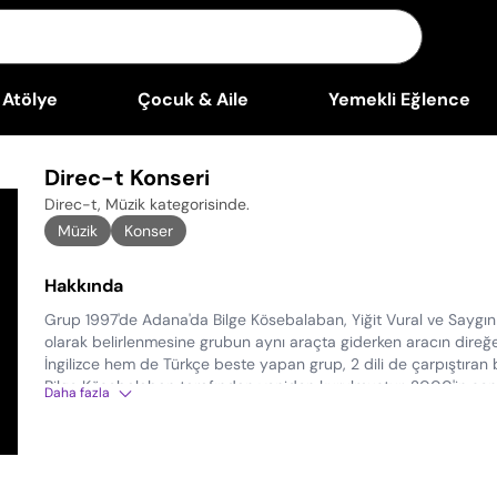
Atölye
Çocuk & Aile
Yemekli Eğlence
Direc-t Konseri
Direc-t, Müzik kategorisinde
.
Müzik
Konser
Hakkında
Grup 1997'de Adana'da Bilge Kösebalaban, Yiğit Vural ve Saygın
olarak belirlenmesine grubun aynı araçta giderken aracın direğ
İngilizce hem de Türkçe beste yapan grup, 2 dili de çarpıştıran 
Bilge Kösebalaban tarafından yeniden kurulmuştur. 2000'in sonu
Daha fazla
olduğu Roxy Müzik Yarışmasında birinci olmuştur. Ardından 2002'
Pimps ve Carl Cox'un altında çalmıştır. H2000 demo sahnede ça