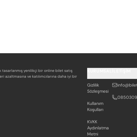
k tasarlanmış yenilikçi bir online bilet satış
KURUMSAL
İLETIŞIM
eri azaltmasına ve katılımcılarına daha iyi bir
Gizlilik
info@bile
Sözleşmesi
085030
Kullanım
Koşulları
KVKK
Aydınlatma
Metni