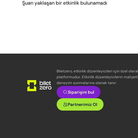
Şuan yaklaşan bir etkinlik bulunamadı
Biletzero, etkinlik düzenleyicileri için özel olara
platformudur. Etkinlik düzenleyicilerin maliyetl
deneyim sunmalarına olanak tanır.
Siparişini bul
Partnerimiz Ol