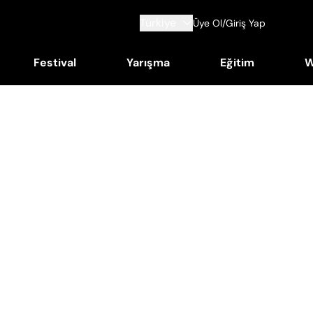
Türkiye
Üye Ol/Giriş Yap
Festival
Yarışma
Eğitim
W