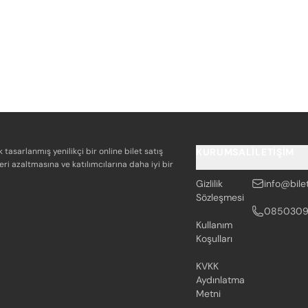
k tasarlanmış yenilikçi bir online bilet satış
KURUMSAL
İLETIŞIM
eri azaltmasına ve katılımcılarına daha iyi bir
Gizlilik
info@bile
Sözleşmesi
085030
Kullanım
Koşulları
KVKK
Aydınlatma
Metni