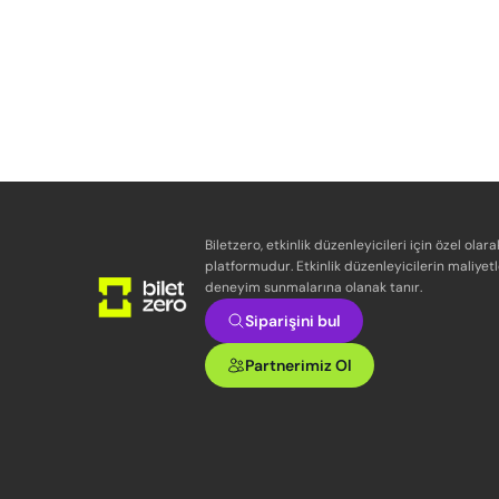
Biletzero, etkinlik düzenleyicileri için özel olara
platformudur. Etkinlik düzenleyicilerin maliyetl
deneyim sunmalarına olanak tanır.
Siparişini bul
Partnerimiz Ol