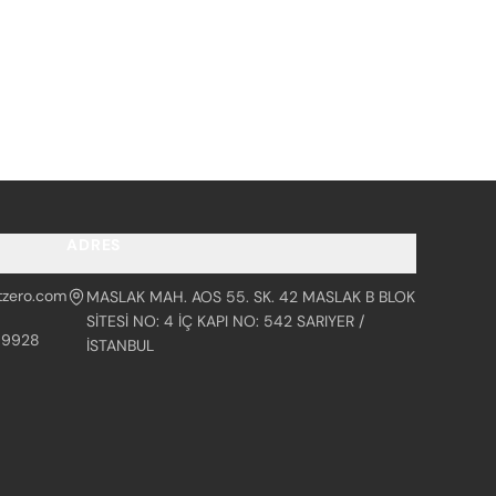
ADRES
tzero.com
MASLAK MAH. AOS 55. SK. 42 MASLAK B BLOK
SİTESİ NO: 4 İÇ KAPI NO: 542 SARIYER /
99928
İSTANBUL