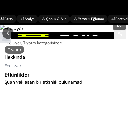
Party
Atölye
Çocuk & Aile
Yemekli Eğlence
Festiva
Ece Uyar Etkinlikleri
Ece Uyar, Tiyatro kategorisinde
.
Tiyatro
Hakkında
Ece Uyar
Etkinlikler
Şuan yaklaşan bir etkinlik bulunamadı