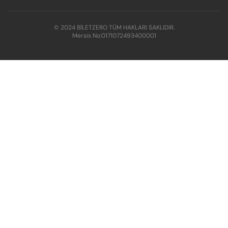
© 2024 BİLETZERO TÜM HAKLARI SAKLIDIR.
Mersis No:
0171072493400001