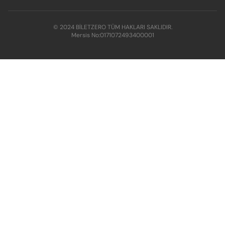
© 2024 BİLETZERO TÜM HAKLARI SAKLIDIR.
Mersis No:
0171072493400001