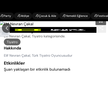
Party
Atölye
Çocuk & Aile
Yemekli Eğlence
Festiva
Elif Nevran Çakal Etkinlikleri
Elif Nevran Çakal, Tiyatro kategorisinde
.
Tiyatro
Hakkında
Elif Nevran Çakal, Türk Tiyatro Oyuncusudur
Etkinlikler
Şuan yaklaşan bir etkinlik bulunamadı