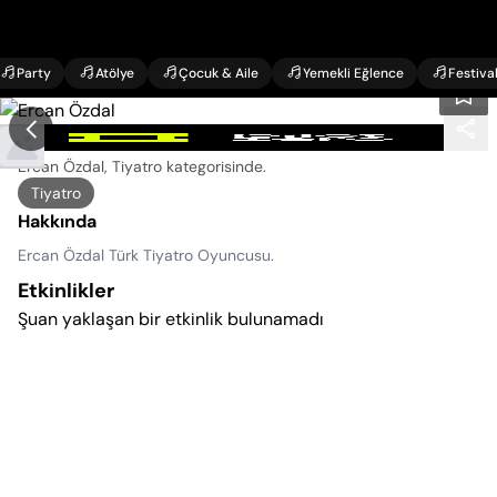
Party
Atölye
Çocuk & Aile
Yemekli Eğlence
Festiva
Ercan Özdal Etkinlikleri
Ercan Özdal, Tiyatro kategorisinde
.
Tiyatro
Hakkında
Ercan Özdal Türk Tiyatro Oyuncusu.
Etkinlikler
Şuan yaklaşan bir etkinlik bulunamadı