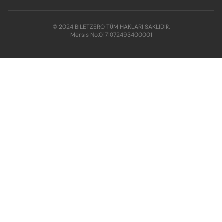
© 2024 BİLETZERO TÜM HAKLARI SAKLIDIR.
Mersis No:
0171072493400001