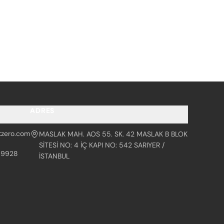
ADRES
tzero.com
MASLAK MAH. AOS 55. SK. 42 MASLAK B BLOK
SİTESİ NO: 4 İÇ KAPI NO: 542 SARIYER /
99928
İSTANBUL