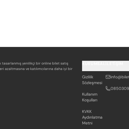
k tasarlanmış yenilikçi bir online bilet satış
KURUMSAL
İLETIŞIM
eri azaltmasına ve katılımcılarına daha iyi bir
Gizlilik
info@bile
Sözleşmesi
085030
Kullanım
Koşulları
KVKK
Aydınlatma
Metni