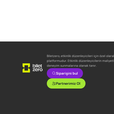
Biletzero, etkinlik düzenleyicileri için özel olara
platformudur. Etkinlik düzenleyicilerin maliyetl
deneyim sunmalarına olanak tanır.
Siparişini bul
Partnerimiz Ol