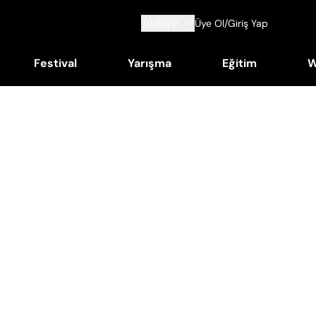
Türkiye
Üye Ol/Giriş Yap
Festival
Yarışma
Eğitim
W