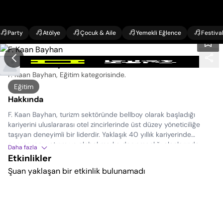
Party
Atölye
Çocuk & Aile
Yemekli Eğlence
Festiva
F. Kaan Bayhan Etkinlikleri
F. Kaan Bayhan, Eğitim kategorisinde
.
Eğitim
Hakkında
F. Kaan Bayhan, turizm sektöründe bellboy olarak başladığı
kariyerini uluslararası otel zincirlerinde üst düzey yöneticiliğe
taşıyan deneyimli bir liderdir. Yaklaşık 40 yıllık kariyerinde
operasyon, yatırım ve global marka danışmanlığı alanlarında
Daha fazla
önemli roller üstlenmiştir.
Etkinlikler
Bugün ise ICF sertifikalı yönetici ve takım koçu, eğitmen ve
Şuan yaklaşan bir etkinlik bulunamadı
konuşmacı olarak; liderlik, alışkanlıklar ve zihinsel dönüşüm
üzerine çalışmalar yapmaktadır. Temel mesajı nettir: Başarı bir
hedef değil, doğru alışkanlıkların doğal sonucudur.