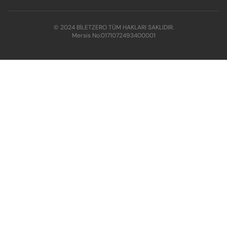
© 2024 BİLETZERO TÜM HAKLARI SAKLIDIR.
Mersis No:
0171072493400001