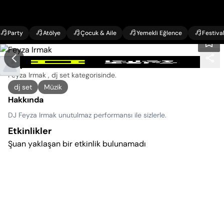
Party
Atölye
Çocuk & Aile
Yemekli Eğlence
Festiva
Feyza Irmak Konseri
Feyza Irmak , dj set kategorisinde
.
dj set
Müzik
Hakkında
DJ Feyza Irmak unutulmaz performansı ile sizlerle.
Etkinlikler
Şuan yaklaşan bir etkinlik bulunamadı