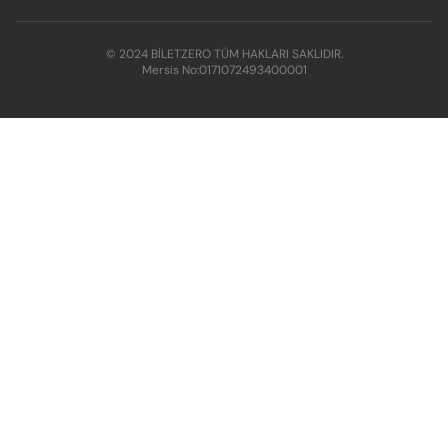
© 2024 BİLETZERO TÜM HAKLARI SAKLIDIR.
Mersis No:
0171072493400001