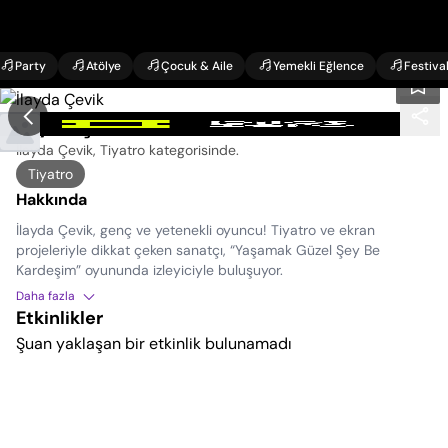
Party
Atölye
Çocuk & Aile
Yemekli Eğlence
Festiva
İlayda Çevik Etkinlikleri
İlayda Çevik, Tiyatro kategorisinde
.
Tiyatro
Hakkında
İlayda Çevik, genç ve yetenekli oyuncu! Tiyatro ve ekran
projeleriyle dikkat çeken sanatçı, “Yaşamak Güzel Şey Be
Kardeşim” oyununda izleyiciyle buluşuyor.
Daha fazla
Etkinlikler
Şuan yaklaşan bir etkinlik bulunamadı