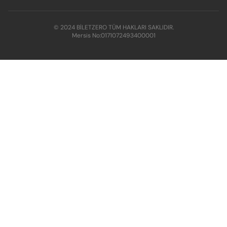
© 2024 BİLETZERO TÜM HAKLARI SAKLIDIR.
Mersis No:
0171072493400001