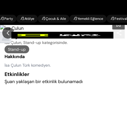
Party
Atölye
Çocuk & Aile
Yemekli Eğlence
Festiva
İsa Çulun Etkinlikleri
İsa Çulun, Stand-up kategorisinde
.
Stand-up
Hakkında
İsa Çulun Türk komedyen.
Etkinlikler
Şuan yaklaşan bir etkinlik bulunamadı