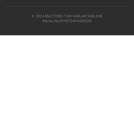
© 2024 BİLETZERO TÜM HAKLARI SAKLIDIR.
Mersis No:
0171072493400001