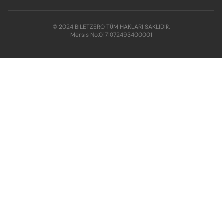
© 2024 BİLETZERO TÜM HAKLARI SAKLIDIR.
Mersis No:
0171072493400001