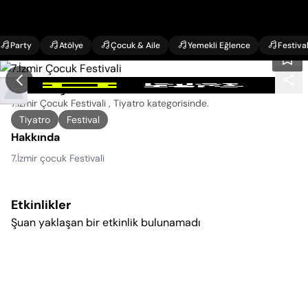
Party
Atölye
Çocuk & Aile
Yemekli Eğlence
Festiva
7.İzmir Çocuk Festivali Etkinlikleri
7.İzmir Çocuk Festivali , Tiyatro kategorisinde
.
Tiyatro
Festival
Hakkında
7.İzmir çocuk Festivali
Etkinlikler
Şuan yaklaşan bir etkinlik bulunamadı