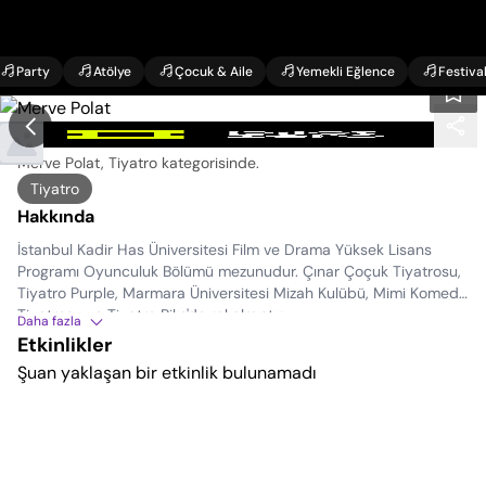
Party
Atölye
Çocuk & Aile
Yemekli Eğlence
Festiva
Merve Polat Etkinlikleri
Merve Polat, Tiyatro kategorisinde
.
Tiyatro
Hakkında
İstanbul Kadir Has Üniversitesi Film ve Drama Yüksek Lisans
Programı Oyunculuk Bölümü mezunudur. Çınar Çoçuk Tiyatrosu,
Tiyatro Purple, Marmara Üniversitesi Mizah Kulübü, Mimi Komedi
Tiyatrosu ve Tiyatro Pike'de rol almıştır.
Daha fazla
Etkinlikler
Şuan yaklaşan bir etkinlik bulunamadı