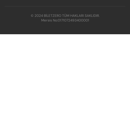
© 2024 BİLETZERO TÜM HAKLARI SAKLIDIR.
Mersis No:
0171072493400001