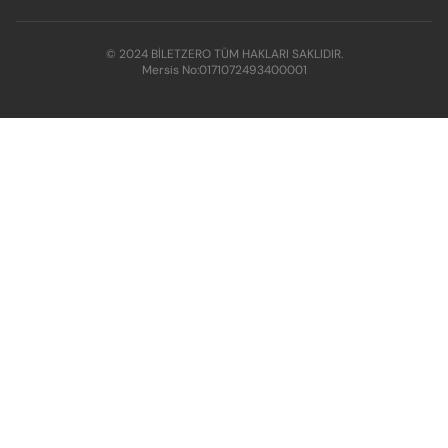
© 2024 BİLETZERO TÜM HAKLARI SAKLIDIR.
Mersis No:
0171072493400001