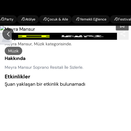
Party
Atölye
Çocuk & Aile
Yemekli Eğlence
Festiva
Meyra Mansur Konseri
Meyra Mansur, Müzik kategorisinde
.
Müzik
Hakkında
Meyra Mansur Soprano Resitali İle Sizlerle.
Etkinlikler
Şuan yaklaşan bir etkinlik bulunamadı