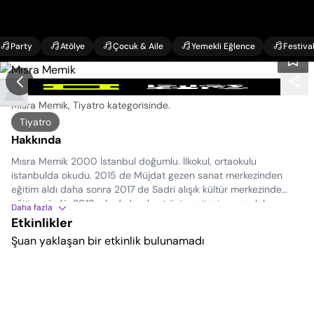
Party
Atölye
Çocuk & Aile
Yemekli Eğlence
Festiva
Mısra Memik Etkinlikleri
Mısra Memik, Tiyatro kategorisinde
.
Tiyatro
Hakkında
Mısra Memik 2000 İstanbul doğumlu. İlkokul, ortaokulu
istanbulda okudu. 2015 de Müjdat gezen sanat merkezinden
eğitim aldı daha sonra 2017 de Sadri alışık kültür merkezinde
eğitim gördü. 2018 yılında beykent üniversitesi oyunculuk
Daha fazla
bölümünü kazandı ve 2022 yılında mezun oldu. 3 yıldır (İkon
Etkinlikler
Sahne) bünyesinde oyunculuk yapıyor.
Şuan yaklaşan bir etkinlik bulunamadı