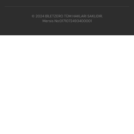
© 2024 BİLETZERO TÜM HAKLARI SAKLIDIR.
Mersis No:
0171072493400001