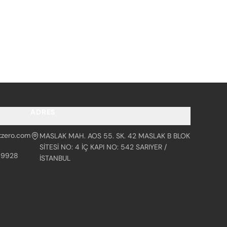
ADRES
tzero.com
MASLAK MAH. AOS 55. SK. 42 MASLAK B BLOK
SİTESİ NO: 4 İÇ KAPI NO: 542 SARIYER /
99928
İSTANBUL