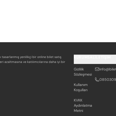
k tasarlanmış yenilikçi bir online bilet satış
KURUMSAL
İLETIŞIM
eri azaltmasına ve katılımcılarına daha iyi bir
Gizlilik
info@bile
Sözleşmesi
085030
Kullanım
Koşulları
KVKK
Aydınlatma
Metni