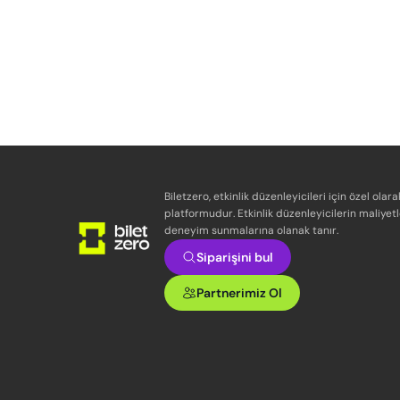
Biletzero, etkinlik düzenleyicileri için özel olara
platformudur. Etkinlik düzenleyicilerin maliyetl
deneyim sunmalarına olanak tanır.
Siparişini bul
Partnerimiz Ol