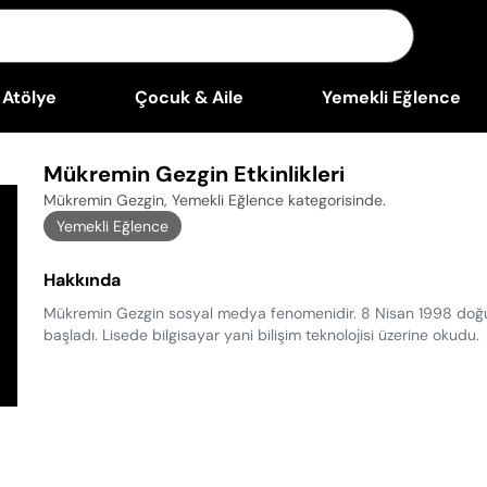
Atölye
Çocuk & Aile
Yemekli Eğlence
Mükremin Gezgin Etkinlikleri
Mükremin Gezgin, Yemekli Eğlence kategorisinde
.
Yemekli Eğlence
Hakkında
Mükremin Gezgin sosyal medya fenomenidir. 8 Nisan 1998 doğum
başladı. Lisede bilgisayar yani bilişim teknolojisi üzerine okudu.