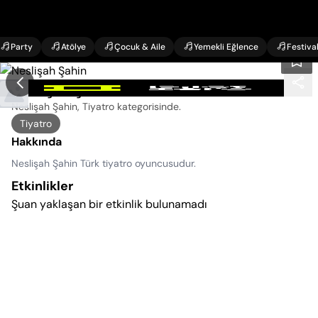
Party
Atölye
Çocuk & Aile
Yemekli Eğlence
Festiva
Neslişah Şahin Etkinlikleri
Neslişah Şahin, Tiyatro kategorisinde
.
Tiyatro
Hakkında
Neslişah Şahin Türk tiyatro oyuncusudur.
Etkinlikler
Şuan yaklaşan bir etkinlik bulunamadı