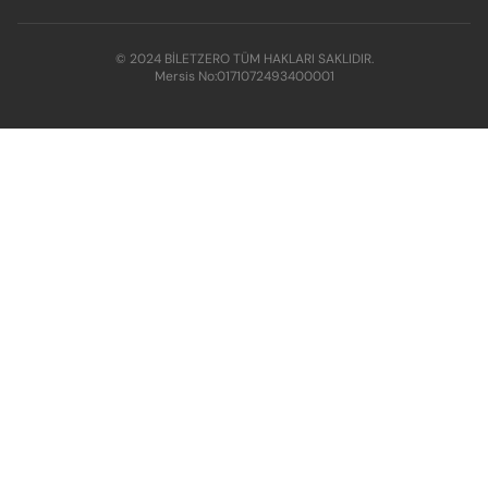
© 2024 BİLETZERO TÜM HAKLARI SAKLIDIR.
Mersis No:
0171072493400001