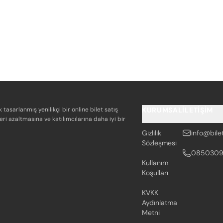
k tasarlanmış yenilikçi bir online bilet satış
KURUMSAL
İLETIŞIM
eri azaltmasına ve katılımcılarına daha iyi bir
Gizlilik
info@bile
Sözleşmesi
085030
Kullanım
Koşulları
KVKK
Aydınlatma
Metni