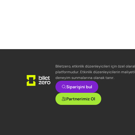
Biletzero, etkinlik düzenleyicileri için özel olara
platformudur. Etkinlik düzenleyicilerin maliyetl
deneyim sunmalarına olanak tanır.
Siparişini bul
Partnerimiz Ol