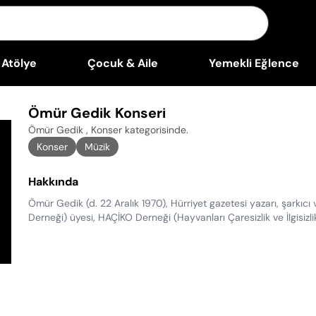
Atölye
Çocuk & Aile
Yemekli Eğlence
Ömür Gedik Konseri
Ömür Gedik , Konser kategorisinde
.
Konser
Müzik
Hakkında
Ömür Gedik (d. 22 Aralık 1970), Hürriyet gazetesi yazarı, şarkıc
Derneği) üyesi, HAÇİKO Derneği (Hayvanları Çaresizlik ve İlgisi