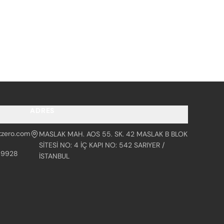
ADRES
tzero.com
MASLAK MAH. AOS 55. SK. 42 MASLAK B BLOK
SİTESİ NO: 4 İÇ KAPI NO: 542 SARIYER /
99928
İSTANBUL