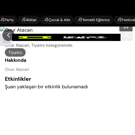
Party
Atölye
Çocuk & Aile
Yemekli Eğlence
Festiva
Onur Atacan Etkinlikleri
Onur Atacan, Tiyatro kategorisinde
.
Tiyatro
Hakkında
Onur Atacan
Etkinlikler
Şuan yaklaşan bir etkinlik bulunamadı