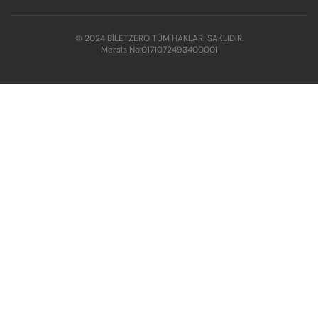
© 2024 BİLETZERO TÜM HAKLARI SAKLIDIR.
Mersis No:
0171072493400001