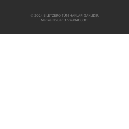
© 2024 BİLETZERO TÜM HAKLARI SAKLIDIR.
Mersis No:
0171072493400001