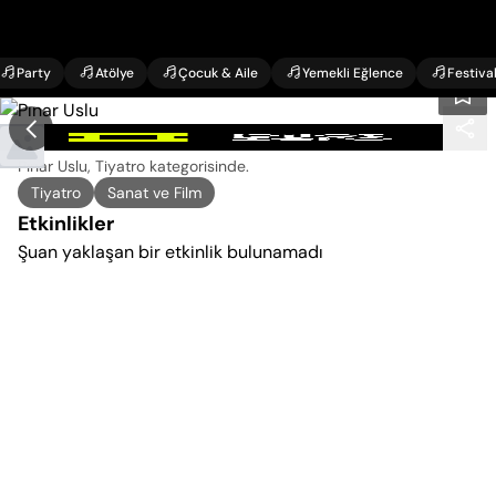
Party
Atölye
Çocuk & Aile
Yemekli Eğlence
Festiva
Pınar Uslu Etkinlikleri
Pınar Uslu, Tiyatro kategorisinde
.
Tiyatro
Sanat ve Film
Etkinlikler
Şuan yaklaşan bir etkinlik bulunamadı