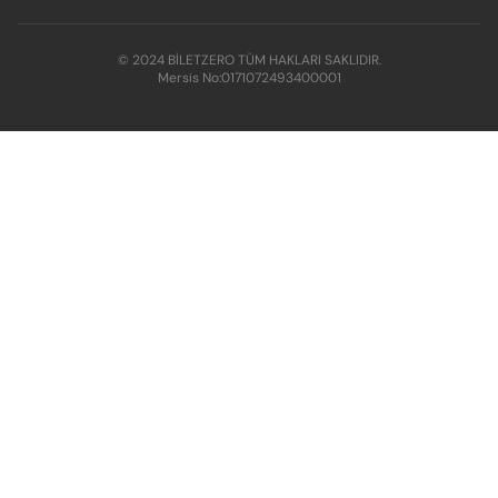
© 2024 BİLETZERO TÜM HAKLARI SAKLIDIR.
Mersis No:
0171072493400001