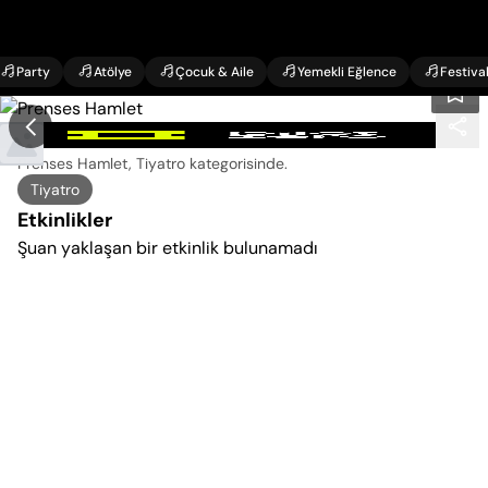
Party
Atölye
Çocuk & Aile
Yemekli Eğlence
Festiva
Prenses Hamlet Etkinlikleri
Prenses Hamlet, Tiyatro kategorisinde
.
Tiyatro
Etkinlikler
Şuan yaklaşan bir etkinlik bulunamadı