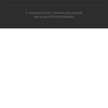
© 2024 BİLETZERO TÜM HAKLARI SAKLIDIR.
Mersis No:
0171072493400001