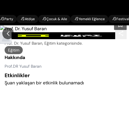
Party
Atölye
Çocuk & Aile
Yemekli Eğlence
Festiva
Prof. Dr. Yusuf Baran Etkinlikleri
Prof. Dr. Yusuf Baran, Eğitim kategorisinde
.
Eğitim
Hakkında
Prof.DR Yusuf Baran
Etkinlikler
Şuan yaklaşan bir etkinlik bulunamadı