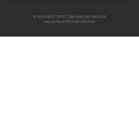
© 2024 BİLETZERO TÜM HAKLARI SAKLIDIR.
Mersis No:
0171072493400001