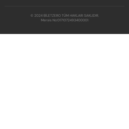
© 2024 BİLETZERO TÜM HAKLARI SAKLIDIR.
Mersis No:
0171072493400001