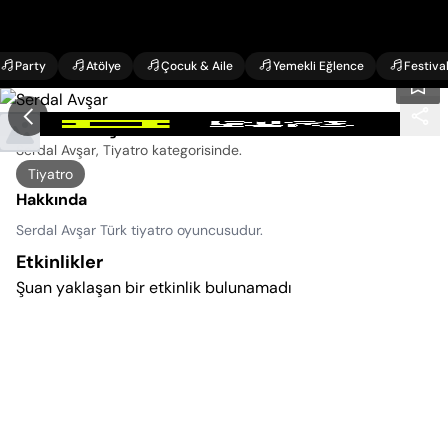
Party
Atölye
Çocuk & Aile
Yemekli Eğlence
Festiva
Serdal Avşar Etkinlikleri
Serdal Avşar, Tiyatro kategorisinde
.
Tiyatro
Hakkında
Serdal Avşar Türk tiyatro oyuncusudur.
Etkinlikler
Şuan yaklaşan bir etkinlik bulunamadı