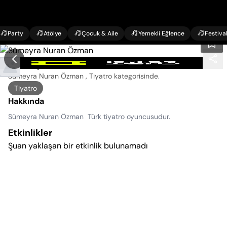
Party
Atölye
Çocuk & Aile
Yemekli Eğlence
Festiva
Sümeyra Nuran Özman Etkinlikleri
Sümeyra Nuran Özman , Tiyatro kategorisinde
.
Tiyatro
Hakkında
Sümeyra Nuran Özman Türk tiyatro oyuncusudur.
Etkinlikler
Şuan yaklaşan bir etkinlik bulunamadı