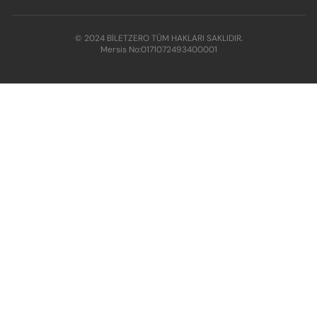
© 2024 BİLETZERO TÜM HAKLARI SAKLIDIR.
Mersis No:
0171072493400001