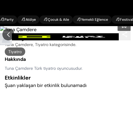
Party
Atölye
Çocuk & Aile
Yemekli Eğlence
Festiva
Tuna Çamdere Etkinlikleri
Tuna Çamdere, Tiyatro kategorisinde
.
Tiyatro
Hakkında
Tuna Çamdere Türk tiyatro oyuncusudur.
Etkinlikler
Şuan yaklaşan bir etkinlik bulunamadı