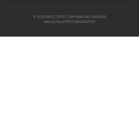
© 2024 BİLETZERO TÜM HAKLARI SAKLIDIR.
Mersis No:
0171072493400001