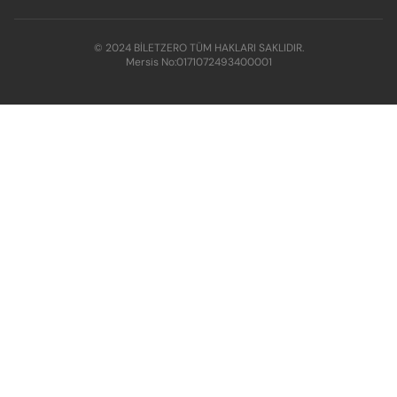
© 2024 BİLETZERO TÜM HAKLARI SAKLIDIR.
Mersis No:
0171072493400001