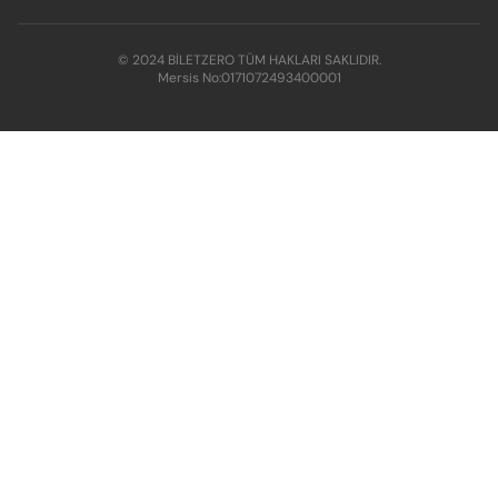
© 2024 BİLETZERO TÜM HAKLARI SAKLIDIR.
Mersis No:
0171072493400001