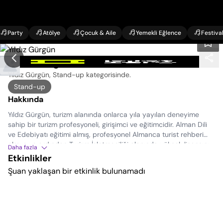
Party
Atölye
Çocuk & Aile
Yemekli Eğlence
Festiva
Yıldız Gürgün Etkinlikleri
Yıldız Gürgün, Stand-up kategorisinde
.
Stand-up
Hakkında
Yıldız Gürgün, turizm alanında onlarca yıla yayılan deneyime
sahip bir turizm profesyoneli, girişimci ve eğitimcidir. Alman Dili
ve Edebiyatı eğitimi almış, profesyonel Almanca turist rehberi
olmuş ve ardından Turizm İşletmeciliği alanında yüksek lisansını
Daha fazla
tamamlamıştır. Yıllar içinde Dalya Turizm Seyahat Acentesi’ni
Etkinlikler
kurmuş; ardından White Dahlia Hotel ve Dahlia Boppard
Şuan yaklaşan bir etkinlik bulunamadı
Pansiyon’u hayata geçirerek işletmiştir. 1996 yılından bu yana
Ege Üniversitesi’nde kongre turizmi dersleri vermekte; turizm
sektörüne hem uygulama hem de eğitim yoluyla katkı sunmayı
sürdürmektedir.