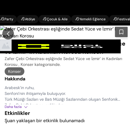
Party
Atölye
Çocuk & Aile
Yemekli Eğlence
Festiva
Zafer Çebi Orkestrası eşliğinde Sedat Yüce
ve İzmir’ in Kadınları Korosu Konseri
Zafer Çebi Orkestrası eşliğinde Sedat Yüce ve İzmir’ in Kadınları
Korosu , Konser kategorisinde
.
Konser
Hakkında
Arabesk’in ruhu,
Senfoni’nin ihtişamıyla buluşuyor.
Türk Müziği Sazları ve Batı Müziği Sazlarından oluşan Senfonik
Zafer Çebi Orkestrası eşliğinde;
Daha fazla
Arabeski; büyülü yorumu ve etkileyici aynı zamanda, profesyonel
Etkinlikler
sahne performansı ile seslendirecek olan Sedat Yüce ile
Şuan yaklaşan bir etkinlik bulunamadı