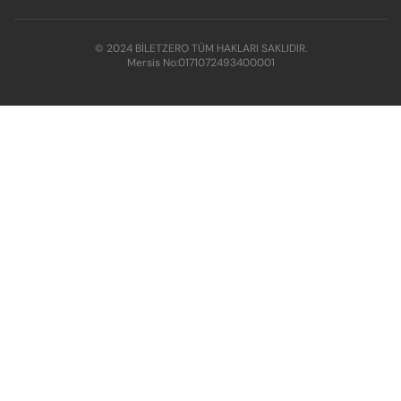
© 2024 BİLETZERO TÜM HAKLARI SAKLIDIR.
Mersis No:
0171072493400001