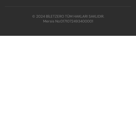
© 2024 BİLETZERO TÜM HAKLARI SAKLIDIR.
Mersis No:
0171072493400001