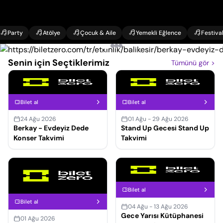
Party
Atölye
Çocuk & Aile
Yemekli Eğlence
Festiva
Senin için Seçtiklerimiz
Tümünü gör
>
Bilet al
Bilet al
24 Ağu 2026
01 Ağu - 29 Ağu 2026
Berkay - Evdeyiz Dede
Stand Up Gecesi Stand Up
Konser Takvimi
Takvimi
Bilet al
Bilet al
04 Ağu - 13 Ağu 2026
Gece Yarısı Kütüphanesi
01 Ağu 2026