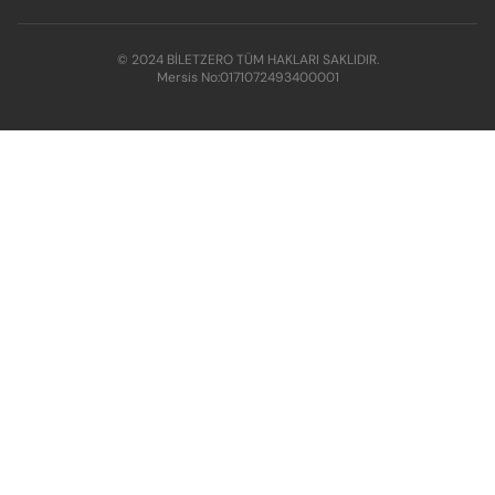
© 2024 BİLETZERO TÜM HAKLARI SAKLIDIR.
Mersis No:
0171072493400001