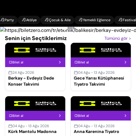
Party
Atölye
Çocuk & Aile
Yemekli Eğlence
Festiva
Senin için Seçtiklerimiz
Tümünü gör
>
Bilet al
Bilet al
24 Ağu 2026
04 Ağu - 13 Ağu 2026
Berkay - Evdeyiz Dede
Gece Yarısı Kütüphanesi
Konser Takvimi
Tiyatro Takvimi
Bilet al
Bilet al
04 Ağu - 13 Ağu 2026
04 Ağu - 13 Ağu 2026
Kürk Mantolu Madonna
Anna Karenina Tiyatro