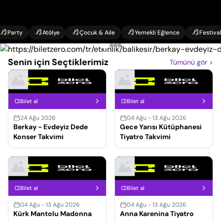
Party
Atölye
Çocuk & Aile
Yemekli Eğlence
Festiva
Senin için Seçtiklerimiz
Tümünü gör
>
Bilet al
Bilet al
24 Ağu 2026
04 Ağu - 13 Ağu 2026
Berkay - Evdeyiz Dede
Gece Yarısı Kütüphanesi
Konser Takvimi
Tiyatro Takvimi
Bilet al
Bilet al
04 Ağu - 13 Ağu 2026
04 Ağu - 13 Ağu 2026
Kürk Mantolu Madonna
Anna Karenina Tiyatro