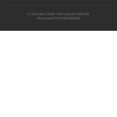
© 2024 BİLETZERO TÜM HAKLARI SAKLIDIR.
Mersis No:
0171072493400001