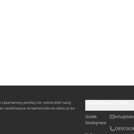
k tasarlanmış yenilikçi bir online bilet satış
KURUMSAL
İLETIŞIM
eri azaltmasına ve katılımcılarına daha iyi bir
Gizlilik
info@bile
Sözleşmesi
085030