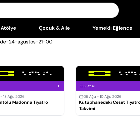
Atölye
Çocuk & Aile
Yemekli Eğlence
Bilet al
 - 13 Ağu 2026
05 Ağu - 10 Ağu 2026
ntolu Madonna Tiyatro
Kütüphanedeki Ceset Tiyatr
Takvimi