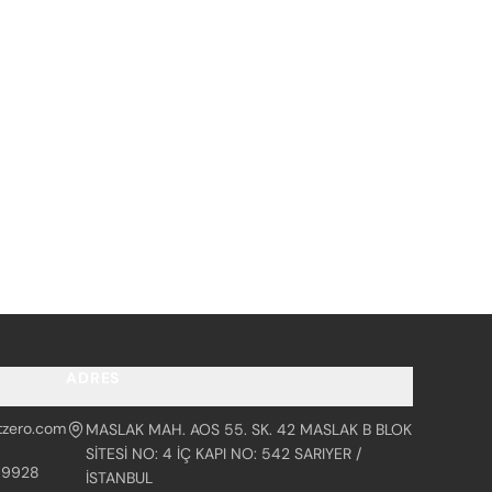
ADRES
tzero.com
MASLAK MAH. AOS 55. SK. 42 MASLAK B BLOK
SİTESİ NO: 4 İÇ KAPI NO: 542 SARIYER /
99928
İSTANBUL