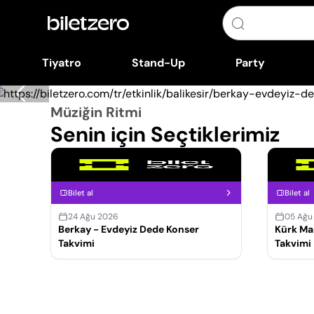
Tiyatro
Stand-Up
Party
Müziğin Ritmi
Senin için Seçtiklerimiz
Bilet al
Bilet al
24 Ağu 2026
05 Ağu
Berkay - Evdeyiz Dede Konser
Kürk Ma
Takvimi
Takvimi