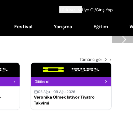
Türkiye
Üye Ol/Giriş Yap
Festival
Yarışma
Eğitim
W
Tümünü gör
>
Bilet al
05 Ağu - 09 Ağu 2026
o
Veronika Ölmek İstiyor Tiyatro
Takvimi