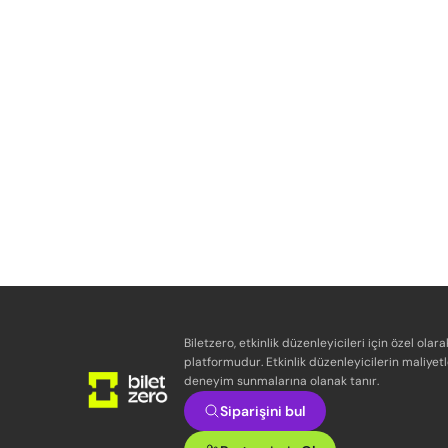
Biletzero, etkinlik düzenleyicileri için özel olara
platformudur. Etkinlik düzenleyicilerin maliyetl
deneyim sunmalarına olanak tanır.
Siparişini bul