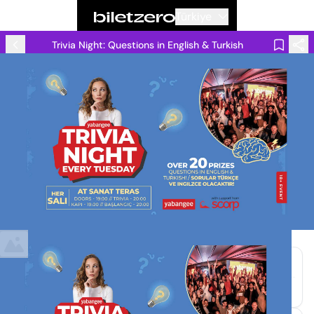
Türkiye
Trivia Night: Questions in English & Turkish
Etkinlik Bilgileri
Etkinlik Tarihi
Oturma Planı
11 Ağu - 17:00
Numarasız Oturma Düzeni
Mekan
Sanat Restaurant Cafe & Bar, İstanbul