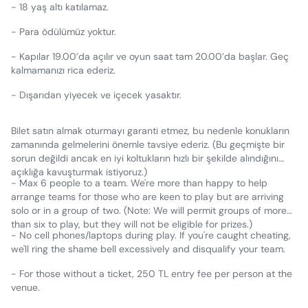
- 18 yaş altı katılamaz.
- Para ödülümüz yoktur.
- Kapılar 19.00’da açılır ve oyun saat tam 20.00’da başlar. Geç
kalmamanızı rica ederiz.
- Dışarıdan yiyecek ve içecek yasaktır.
Bilet satın almak oturmayı garanti etmez, bu nedenle konukların
zamanında gelmelerini önemle tavsiye ederiz. (Bu geçmişte bir
sorun değildi ancak en iyi koltukların hızlı bir şekilde alındığını
açıklığa kavuşturmak istiyoruz.)
- Max 6 people to a team. We're more than happy to help
arrange teams for those who are keen to play but are arriving
solo or in a group of two. (Note: We will permit groups of more
than six to play, but they will not be eligible for prizes.)
- No cell phones/laptops during play. If you're caught cheating,
we'll ring the shame bell excessively and disqualify your team.
- For those without a ticket, 250 TL entry fee per person at the
venue.