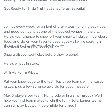
Get Ready for Trivia Night at Sanat Teras, Beyoğlu!
Join us every week for a night of brain-teasing fun, great vibes,
and good company at one of the coolest venues in the city.
Here’s your chance to show off your smarts, indulge in delicious
food, and sip on your favorite beverages—all while soaking in
🌟 Early Bird Tickets Available Now 🌟
the electric energy of Beyoğlu.
Snag a discounted ticket before they’re gone!
Here’s what’s in store:
🎉 Trivia Fun & Prizes:
Put your knowledge to the test! Top three teams win fantastic
prizes, plus a few surprise awards for good measure.
Max 6 players per team. Flying solo or in a small group? We’ll
help you find teammates to join the fun! (Note: Larger teams
can still play but won’t be eligible for prizes.)