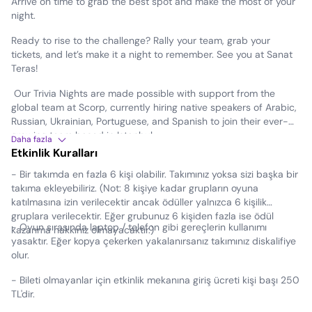
Arrive on time to grab the best spot and make the most of your
night.
Ready to rise to the challenge? Rally your team, grab your
tickets, and let’s make it a night to remember. See you at Sanat
Teras!
Our Trivia Nights are made possible with support from the
global team at Scorp, currently hiring native speakers of Arabic,
Russian, Ukrainian, Portuguese, and Spanish to join their ever-
growing team based in Istanbul.
Daha fazla
Etkinlik Kuralları
- Bir takımda en fazla 6 kişi olabilir. Takımınız yoksa sizi başka bir
takıma ekleyebiliriz. (Not: 8 kişiye kadar grupların oyuna
katılmasına izin verilecektir ancak ödüller yalnızca 6 kişilik
gruplara verilecektir. Eğer grubunuz 6 kişiden fazla ise ödül
- Oyun sırasında laptop / telefon gibi gereçlerin kullanımı
kazanma hakkınız olmayacaktır.)
yasaktır. Eğer kopya çekerken yakalanırsanız takımınız diskalifiye
olur.
- Bileti olmayanlar için etkinlik mekanına giriş ücreti kişi başı 250
TL'dir.