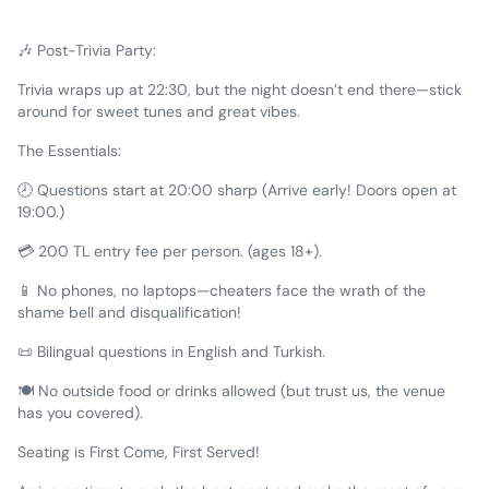
🎶 Post-Trivia Party:
Trivia wraps up at 22:30, but the night doesn’t end there—stick
around for sweet tunes and great vibes.
The Essentials:
🕗 Questions start at 20:00 sharp (Arrive early! Doors open at
19:00.)
💳 200 TL entry fee per person. (ages 18+).
📱 No phones, no laptops—cheaters face the wrath of the
shame bell and disqualification!
📜 Bilingual questions in English and Turkish.
🍽 No outside food or drinks allowed (but trust us, the venue
has you covered).
Seating is First Come, First Served!