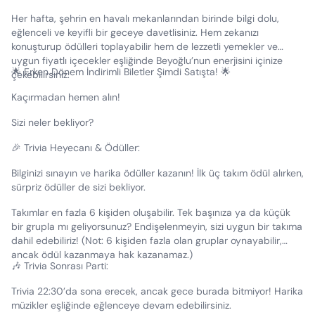
Her hafta, şehrin en havalı mekanlarından birinde bilgi dolu,
eğlenceli ve keyifli bir geceye davetlisiniz. Hem zekanızı
konuşturup ödülleri toplayabilir hem de lezzetli yemekler ve
uygun fiyatlı içecekler eşliğinde Beyoğlu’nun enerjisini içinize
🌟 Erken Dönem İndirimli Biletler Şimdi Satışta! 🌟
çekebilirsiniz.
Kaçırmadan hemen alın!
Sizi neler bekliyor?
🎉 Trivia Heyecanı & Ödüller:
Bilginizi sınayın ve harika ödüller kazanın! İlk üç takım ödül alırken,
sürpriz ödüller de sizi bekliyor.
Takımlar en fazla 6 kişiden oluşabilir. Tek başınıza ya da küçük
bir grupla mı geliyorsunuz? Endişelenmeyin, sizi uygun bir takıma
dahil edebiliriz! (Not: 6 kişiden fazla olan gruplar oynayabilir,
ancak ödül kazanmaya hak kazanamaz.)
🎶 Trivia Sonrası Parti:
Trivia 22:30’da sona erecek, ancak gece burada bitmiyor! Harika
müzikler eşliğinde eğlenceye devam edebilirsiniz.