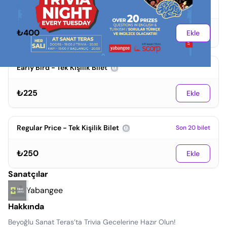
1+1 Promo - Çift Kişilik Bilet
Son 10 bilet
₺400
Ekle
Early Bird - Tek Kişilik Bilet
₺225
Ekle
Regular Price - Tek Kişilik Bilet
Son 20 bilet
₺250
Ekle
Sanatçılar
Yabangee
Hakkında
Beyoğlu Sanat Teras’ta Trivia Gecelerine Hazır Olun!