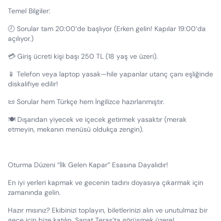
Temel Bilgiler:
🕗 Sorular tam 20:00’de başlıyor (Erken gelin! Kapılar 19:00’da
açılıyor.)
💳 Giriş ücreti kişi başı 250 TL (18 yaş ve üzeri).
📱 Telefon veya laptop yasak—hile yapanlar utanç çanı eşliğinde
diskalifiye edilir!
📜 Sorular hem Türkçe hem İngilizce hazırlanmıştır.
🍽 Dışarıdan yiyecek ve içecek getirmek yasaktır (merak
etmeyin, mekanın menüsü oldukça zengin).
Oturma Düzeni “İlk Gelen Kapar” Esasına Dayalıdır!
En iyi yerleri kapmak ve gecenin tadını doyasıya çıkarmak için
zamanında gelin.
Hazır mısınız? Ekibinizi toplayın, biletlerinizi alın ve unutulmaz bir
gece için bize katılın. Sanat Teras’ta görüşmek üzere!