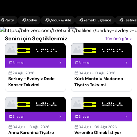
Party
Atölye
Çocuk & Aile
Yemekli Eğlence
Festiva
Senin için Seçtiklerimiz
Tümünü gör
>
Bilet al
Bilet al
24 Ağu 2026
04 Ağu - 13 Ağu 2026
Berkay - Evdeyiz Dede
Kürk Mantolu Madonna
Konser Takvimi
Tiyatro Takvimi
Bilet al
Bilet al
04 Ağu - 13 Ağu 2026
04 Ağu - 09 Ağu 2026
Anna Karenina Tiyatro
Veronika Ölmek İstiyor