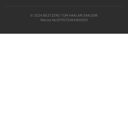
© 2024 BİLETZERO TÜM HAKLARI SAKLIDIR.
Mersis No:
0171072493400001