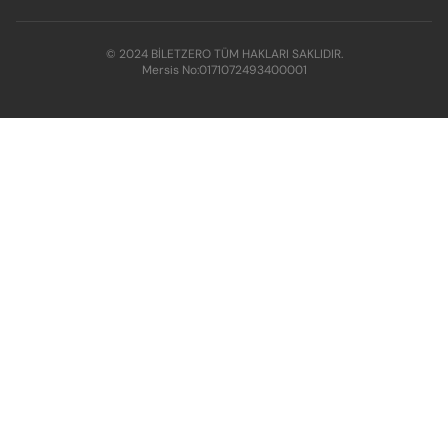
© 2024 BİLETZERO TÜM HAKLARI SAKLIDIR.
Mersis No:
0171072493400001