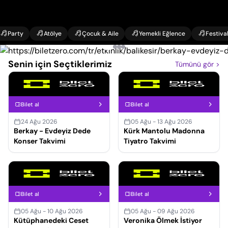
Party
Atölye
Çocuk & Aile
Yemekli Eğlence
Festiva
Senin için Seçtiklerimiz
Tümünü gör
>
Bilet al
Bilet al
24 Ağu 2026
05 Ağu - 13 Ağu 2026
Berkay - Evdeyiz Dede
Kürk Mantolu Madonna
Konser Takvimi
Tiyatro Takvimi
Bilet al
Bilet al
05 Ağu - 10 Ağu 2026
05 Ağu - 09 Ağu 2026
Kütüphanedeki Ceset
Veronika Ölmek İstiyor