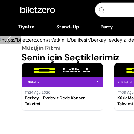
Tiyatro
Stand-Up
Party
Müziğin Ritmi
Senin için Seçtiklerimiz
Bilet al
Bilet al
24 Ağu 2026
09 Ağu
Berkay - Evdeyiz Dede Konser
Kürk Ma
Takvimi
Takvimi