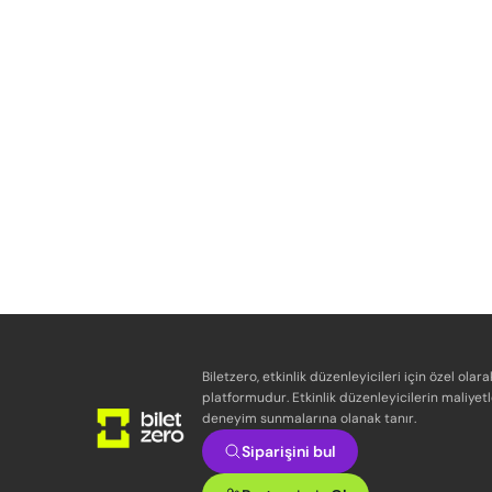
Biletzero, etkinlik düzenleyicileri için özel olara
platformudur. Etkinlik düzenleyicilerin maliyetl
deneyim sunmalarına olanak tanır.
Siparişini bul