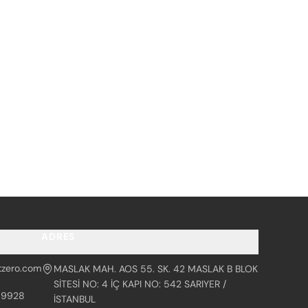
ADRES
tzero.com
MASLAK MAH. AOS 55. SK. 42 MASLAK B BLOK
SİTESİ NO: 4 İÇ KAPI NO: 542 SARIYER /
99928
İSTANBUL