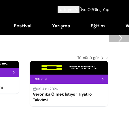
Türkiye
Üye Ol/Giriş Yap
Festival
Yarışma
Eğitim
W
Tümünü gör
>
Bilet al
mi
09 Ağu 2026
Veronika Ölmek İstiyor Tiyatro
Takvimi