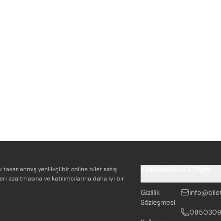
k tasarlanmış yenilikçi bir online bilet satış
KURUMSAL
İLETIŞIM
eri azaltmasına ve katılımcılarına daha iyi bir
Gizlilik
info@bile
Sözleşmesi
085030