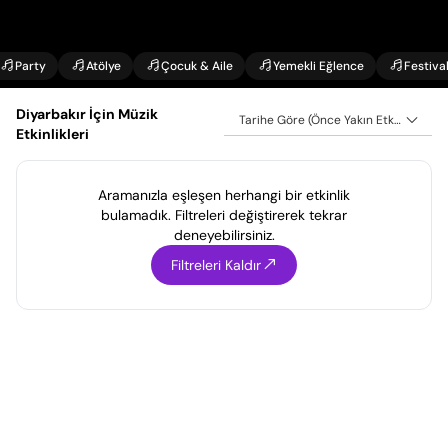
Party
Atölye
Çocuk & Aile
Yemekli Eğlence
Festiva
Diyarbakır İçin Müzik
Tarihe Göre (Önce Yakın Etkinlikler)
Etkinlikleri
Aramanızla eşleşen herhangi bir etkinlik
bulamadık. Filtreleri değiştirerek tekrar
deneyebilirsiniz.
Filtreleri Kaldır