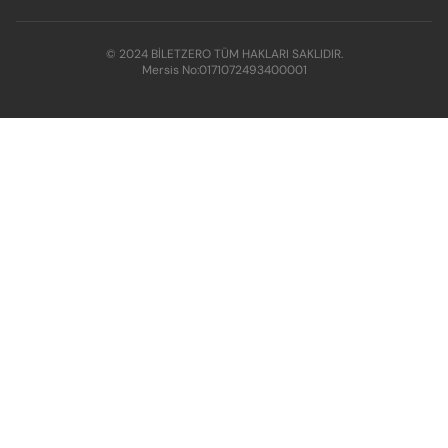
© 2024 BİLETZERO TÜM HAKLARI SAKLIDIR.
Mersis No:
0171072493400001